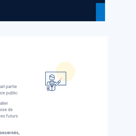
s
it partie
ice public.
alier
pose de
es futurs
concernés,