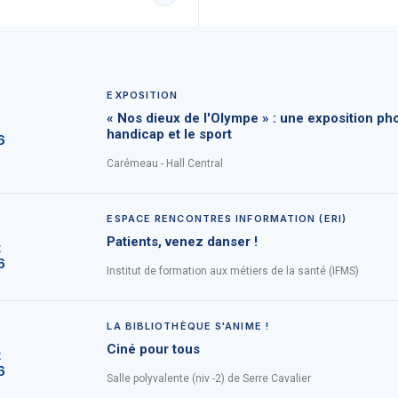
EXPOSITION
« Nos dieux de l'Olympe » : une exposition pho
handicap et le sport
6
Carémeau - Hall Central
ESPACE RENCONTRES INFORMATION (ERI)
Patients, venez danser !
t
6
Institut de formation aux métiers de la santé (IFMS)
LA BIBLIOTHÈQUE S'ANIME !
Ciné pour tous
t
6
Salle polyvalente (niv -2) de Serre Cavalier