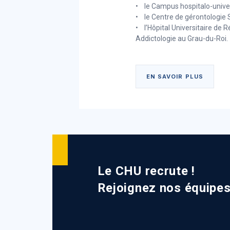
• le Campus hospitalo-unive
• le Centre de gérontologie 
• l’Hôpital Universitaire de 
Addictologie au Grau-du-Roi.
EN SAVOIR PLUS
Le Groupement H
Territoire Céven
Camargue
Le CHU recrute !
Symbole de la coopération 
Rejoignez nos équipe
Au total, quinze établissemen
établissements médicaux soc
coordonnent, collaborent et 