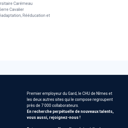
rsitaire Carémeau
Serre Cavalier
Réadaptation, Rééducation et
ospitalier de
nes - Gard -
Premier employeur du Gard, le CHU de Nîmes et
les deux autres sites qui le compose regroupent
des établissements publics
s
près de 7 000 collaborateurs.
En recherche perpétuelle de nouveaux talents,
ts publics de santé et
vous aussi, rejoignez-nous !
iaux du Gard se
s'entraident au nom des