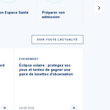
n Espace Santé
Préparer son
Le CHU de 
admission
recrute
VOIR TOUTE L’ACTUALITÉ
EVÉNEMENT
CULTURE À L
ard
Éclipse solaire : protégez vos
L'Hôpital d
)
yeux et tentez de gagner une
du service 
paire de lunettes d'observation
de Nîmes em
patients au
04.08.2026
03.08.2026