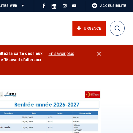
SITES WEB
ACCESSIBILITÉ
URGENCE
ltez la carte des lieux
En savoir plus
e 15 avant d'aller aux