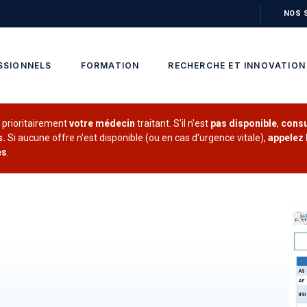
NOS 
SSIONNELS
FORMATION
RECHERCHE ET INNOVATION
z
prioritairement
votre médecin
traitant. S'il n'est
pas disponible
,
consu
s.
Si aucune offre n'est disponible (ou en cas d'urgence vitale),
appelez l
es
.