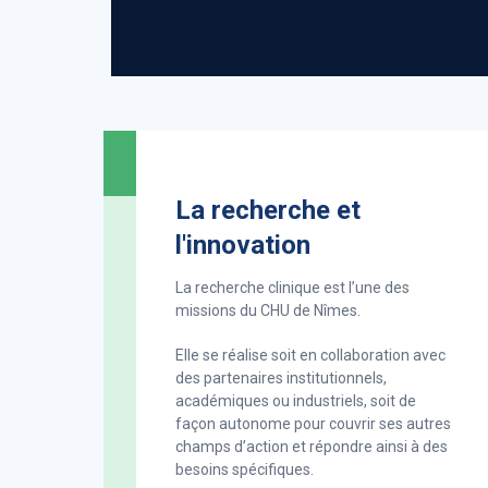
valeurs communes du service
À travers cette convention, l'
même : apporter un service et
efficace possible tout en off
le personnel hospitalier.
La recherche et
EN SAVOIR PLUS
l'innovation
La recherche clinique est l’une des
missions du CHU de Nîmes.
Elle se réalise soit en collaboration avec
des partenaires institutionnels,
académiques ou industriels, soit de
façon autonome pour couvrir ses autres
champs d’action et répondre ainsi à des
besoins spécifiques.