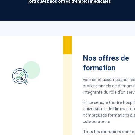
Retrouvez nos offres d'emploi médicales
 public.
ambition est et restera la
 une qualité de soin la plus
rant une RSE à la pointe pour
Nos offres de
formation
Former et accompagner le
professionnels de demain fa
intégrante du rôle d'un serv
En ce sens, le Centre Hospit
Universitaire de Nîmes pro
nombreuses formations à s
collaborateurs.
Tous les domaines sont 