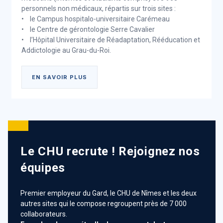
personnels non médicaux, répartis sur trois sites :
• le Campus hospitalo-universitaire Carémeau
• le Centre de gérontologie Serre Cavalier
• l’Hôpital Universitaire de Réadaptation, Rééducation et
Addictologie au Grau-du-Roi.
EN SAVOIR PLUS
Le Groupement Hospitalier de
Territoire Cévennes - Gard -
Camargue
Le CHU recrute ! Rejoignez nos
Symbole de la coopération des établissements
équipes
publics
Premier employeur du Gard, le CHU de Nîmes et les deux
Au total, quinze établissements publics de santé et
autres sites qui le compose regroupent près de 7 000
établissements médicaux sociaux du Gard se
collaborateurs.
coordonnent, collaborent et s'entraident au nom des