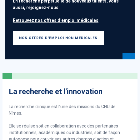
En recherche perpétuelle de nouveaux talents, vous
valeurs communes du service public.
aussi, rejoignez-nous !
À travers cette convention, l'ambition est et restera la
Retrouvez nos offres d'emploi médicales
même : apporter un service et une qualité de soin la plus
efficace possible tout en offrant une RSE à la pointe pour
le personnel hospitalier.
NOS OFFRES D'EMPLOI NON MÉDICALES
EN SAVOIR PLUS
La recherche et l'innovation
La recherche clinique est l’une des missions du CHU de
Nîmes.
Elle se réalise soit en collaboration avec des partenaires
institutionnels, académiques ou industriels, soit de façon
autonome pour couvrir ses autres champs d’action et