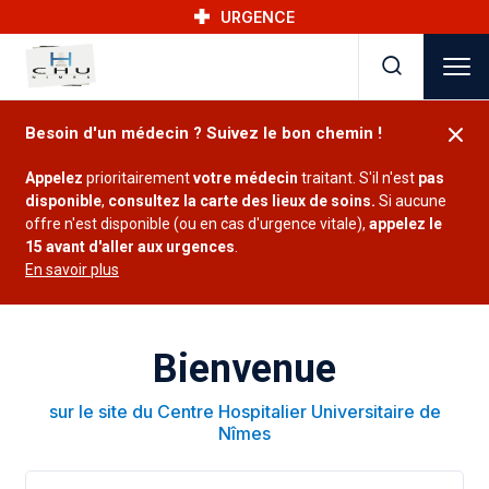
Skip to main navigation
Aller au contenu principal
Skip to search
URGENCE
Besoin d'un médecin ? Suivez le bon chemin !
Appelez
prioritairement
votre médecin
traitant. S'il n'est
pas
disponible
,
consultez la carte des lieux de soins.
Si aucune
offre n'est disponible (ou en cas d'urgence vitale),
appelez le
15 avant d'aller aux urgences
.
En savoir plus
Bienvenue
sur le site du Centre Hospitalier Universitaire de
Nîmes